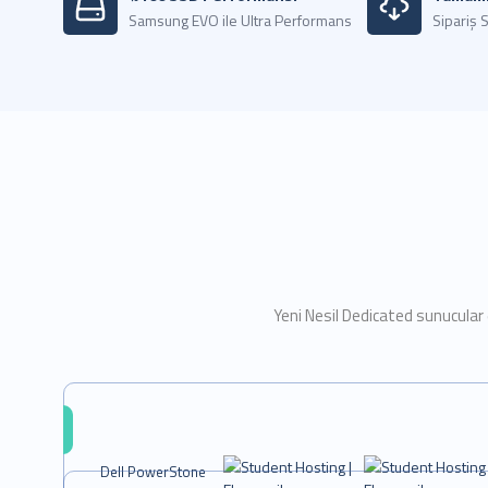
Samsung EVO ile Ultra Performans
Sipariş S
Yeni Nesil Dedicated sunucular 
Dell PowerStone