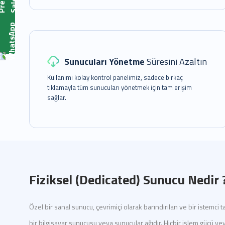
s
P
r
e
-
S
a
l
e
Sunucuları Yönetme
Süresini Azaltın
Kullanımı kolay kontrol panelimiz, sadece birkaç
tıklamayla tüm sunucuları yönetmek için tam erişim
sağlar.
Fiziksel (Dedicated) Sunucu Nedir 
Özel bir sanal sunucu, çevrimiçi olarak barındırılan ve bir istemci 
bir bilgisayar sunucusu veya sunucular ağıdır. Hiçbir işlem gücü v