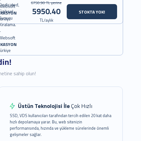
6750.90 TL yerine
5950.40
STOKTA YOK!
OKASYON
ürkiye
TL/aylık
OKASYON
ürkiye
din!
metine sahip olun!
Üstün Teknolojisi İle
Çok Hızlı
SSD, VDS kullanıcıları tarafından tercih edilen 20 kat daha
hızlı depolamaya yarar. Bu, web sitenizin
performansında, hızında ve yükleme sürelerinde önemli
gelişmeler sağlar.