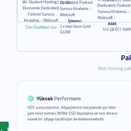
5218R
İşlemci
RAM
2 x Intel Xeon Gold
TÜm Özellikleri Gör
512 GB ECC RAM
6226R
Pak
Web hosting paket
Yüksek
Performans
VDS sunucularımız, ihtiyaçlarınızı karşılamak için Intel
yeni nesil mimari, NVMe SSD depolama ve son derece
esnek bir altyapı tarafından desteklenmektedir.