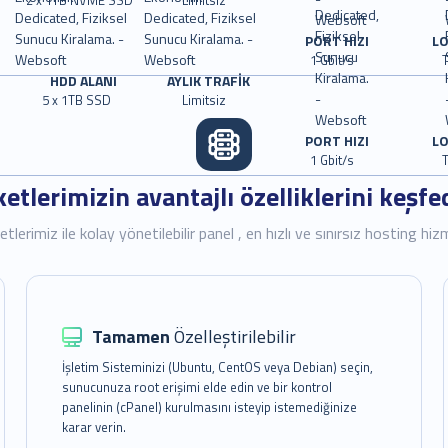
PORT HIZI
L
1 Gbit/s
T
HDD ALANI
AYLIK TRAFİK
5 x 1TB SSD
Limitsiz
PORT HIZI
L
1 Gbit/s
T
etlerimizin avantajlı özelliklerini keşfe
lerimiz ile kolay yönetilebilir panel , en hızlı ve sınırsız hosting hiz
Tamamen
Özelleştirilebilir
İşletim Sisteminizi (Ubuntu, CentOS veya Debian) seçin,
sunucunuza root erişimi elde edin ve bir kontrol
panelinin (cPanel) kurulmasını isteyip istemediğinize
karar verin.