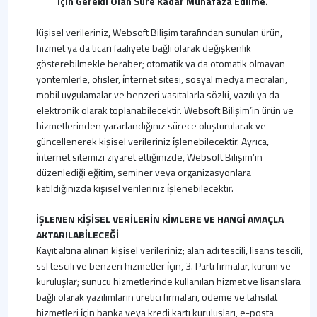
İçin Gerekli Olan Süre Kadar Muhafaza Edilme.
Kişisel verileriniz, Websoft Bilişim tarafından sunulan ürün,
hizmet ya da ticari faaliyete bağlı olarak değişkenlik
gösterebilmekle beraber; otomatik ya da otomatik olmayan
yöntemlerle, ofisler, i̇nternet sitesi, sosyal medya mecraları,
mobil uygulamalar ve benzeri vasıtalarla sözlü, yazılı ya da
elektronik olarak toplanabilecektir. Websoft Bilişim’in ürün ve
hizmetlerinden yararlandığınız sürece oluşturularak ve
güncellenerek kişisel verileriniz i̇şlenebilecektir. Ayrıca,
i̇nternet sitemizi ziyaret ettiğinizde, Websoft Bilişim’in
düzenlediği eğitim, seminer veya organizasyonlara
katıldığınızda kişisel verileriniz i̇şlenebilecektir.
İŞLENEN KİŞİSEL VERİLERİN KİMLERE VE HANGİ AMAÇLA
AKTARILABİLECEĞİ
Kayıt altına alınan kişisel verileriniz; alan adı tescili, lisans tescili,
ssl tescili ve benzeri hizmetler i̇çin, 3. Parti firmalar, kurum ve
kuruluşlar; sunucu hizmetlerinde kullanılan hizmet ve lisanslara
bağlı olarak yazılımların üretici firmaları, ödeme ve tahsilat
hizmetleri i̇çin banka veya kredi kartı kuruluşları, e-posta