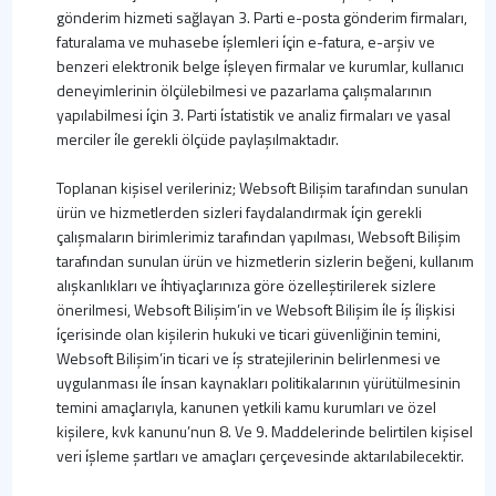
gönderim hizmeti sağlayan 3. Parti e-posta gönderim firmaları,
faturalama ve muhasebe i̇şlemleri i̇çin e-fatura, e-arşiv ve
benzeri elektronik belge i̇şleyen firmalar ve kurumlar, kullanıcı
deneyimlerinin ölçülebilmesi ve pazarlama çalışmalarının
yapılabilmesi i̇çin 3. Parti i̇statistik ve analiz firmaları ve yasal
merciler i̇le gerekli ölçüde paylaşılmaktadır.
Toplanan kişisel verileriniz; Websoft Bilişim tarafından sunulan
ürün ve hizmetlerden sizleri faydalandırmak i̇çin gerekli
çalışmaların birimlerimiz tarafından yapılması, Websoft Bilişim
tarafından sunulan ürün ve hizmetlerin sizlerin beğeni, kullanım
alışkanlıkları ve i̇htiyaçlarınıza göre özelleştirilerek sizlere
önerilmesi, Websoft Bilişim’in ve Websoft Bilişim i̇le i̇ş i̇lişkisi
i̇çerisinde olan kişilerin hukuki ve ticari güvenliğinin temini,
Websoft Bilişim’in ticari ve i̇ş stratejilerinin belirlenmesi ve
uygulanması i̇le i̇nsan kaynakları politikalarının yürütülmesinin
temini amaçlarıyla, kanunen yetkili kamu kurumları ve özel
kişilere, kvk kanunu’nun 8. Ve 9. Maddelerinde belirtilen kişisel
veri i̇şleme şartları ve amaçları çerçevesinde aktarılabilecektir.