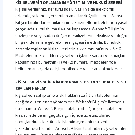
KİŞİSEL VERİ TOPLAMANIN YÖNETİMİ VE HUKUKİ SEBEBİ
Kişisel verileriniz, her türlü sözlü, yazılı ya da elektronik
ortamda, yukarıda yer verilen amaçlar doğrultusunda Websoft
Bilişim tarafından sunulan ürün ve hizmetlerin belirlenen yasal
çerçevede sunulabilmesi ve bu kapsamda Websoft Bilişim’in
sözleşme ve yasadan doğan mesuliyetlerini eksiksiz ve doğru
bir şekilde yerine getirebilmesi gayesi i̇le edinilir. Bu hukuki
sebeple toplanan kişisel verileriniz kvk kanunu’nun 5. Ve 6.
Maddelerinde belirtilen kişisel veri i̇şleme şartları ve amaçları
kapsamında bu metnin (1) ve (2) numaralı maddelerinde
belirtilen amaçlarla da i̇şlenebilmekte ve aktarılabilmektedir.
KİŞİSEL VERİ SAHİBİNİN KVK KANUNU’NUN 11. MADDESİNDE
SAYILAN HAKLAR
Kişisel veri sahipleri olarak, haklarınıza i̇lişkin taleplerinizi
aşağıda düzenlenen yöntemlerle Websoft Bilişim’e i̇letmeniz
durumunda, Websoft Bilişim talebin niteliğine göre talebi en
kısa sürede ve en geç otuz gün i̇çinde ücretsiz olarak
sonuçlandıracaktır. Ancak, i̇şlemin ayrıca bir maliyeti
gerektirmesi halinde, Websoft Bilişim tarafından kişisel verileri
koruma kurulu’nca belirlenen tarifedeki ücret alınacaktır.