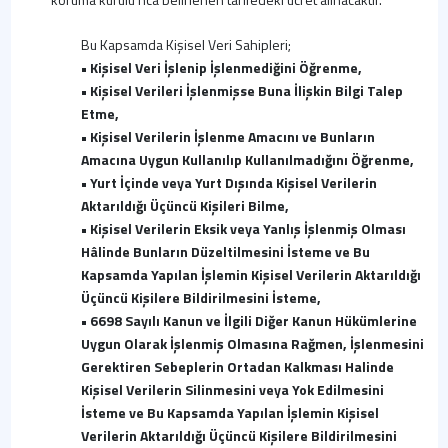
Bu Kapsamda Kişisel Veri Sahipleri;
• Kişisel Veri İşlenip İşlenmediğini Öğrenme,
• Kişisel Verileri İşlenmişse Buna İlişkin Bilgi Talep
Etme,
• Kişisel Verilerin İşlenme Amacını ve Bunların
Amacına Uygun Kullanılıp Kullanılmadığını Öğrenme,
• Yurt İçinde veya Yurt Dışında Kişisel Verilerin
Aktarıldığı Üçüncü Kişileri Bilme,
• Kişisel Verilerin Eksik veya Yanlış İşlenmiş Olması
Hâlinde Bunların Düzeltilmesini İsteme ve Bu
Kapsamda Yapılan İşlemin Kişisel Verilerin Aktarıldığı
Üçüncü Kişilere Bildirilmesini İsteme,
• 6698 Sayılı Kanun ve İlgili Diğer Kanun Hükümlerine
Uygun Olarak İşlenmiş Olmasına Rağmen, İşlenmesini
Gerektiren Sebeplerin Ortadan Kalkması Halinde
Kişisel Verilerin Silinmesini veya Yok Edilmesini
İsteme ve Bu Kapsamda Yapılan İşlemin Kişisel
Verilerin Aktarıldığı Üçüncü Kişilere Bildirilmesini