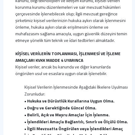
kanunu, bilgi teknolojileri ve i̇letişim kurumu, kişisel verileri
korunma kurumu düzenlemeleri ve sair mevzuat hükümleri
çerçevesinde i̇şlenebilecek olup; i̇lgili mevzuat gereğince
şirketimiz kişisel verilerinizin hukuka aykırı olarak i̇şlenmesini
önleme, hukuka aykırı olarak erişilmesini önleme ve
muhafazasını sağlama amacıyla, uygun güvenlik düzeyini temin
etmeye yönelik tüm teknik ve i̇dari tedbirleri almaktadır.
KİŞİSEL VERİLERİN TOPLANMASI, İŞLENMESİ VE İŞLEME
AMAÇLARI KVKK MADDE 4 UYARINCA
Kişisel veriler, ancak bu kanunda ve diğer kanunlarda
öngörülen usul ve esaslara uygun olarak i̇şlenebilir.
Kişisel Verilerin İşlenmesinde Aşağıdaki İlkelere Uyulması
Zorunludur:
• Hukuka ve Dürüstlük Kurallarına Uygun Olma.
• Doğru ve Gerektiğinde Güncel Olma.
• Belirli, Açık ve Meşru Amaçlar İçin İşlenme.
• İşlendikleri Amaçla Bağlantılı, Sınırlı ve Ölçülü Olma.
• İlgili Mevzuatta Öngörülen veya İşlendikleri Amaç