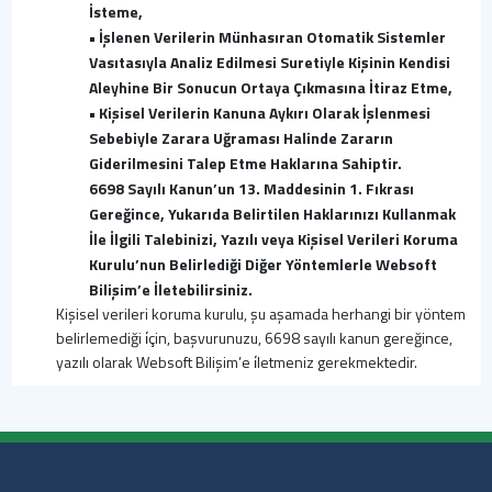
İsteme,
• İşlenen Verilerin Münhasıran Otomatik Sistemler
Vasıtasıyla Analiz Edilmesi Suretiyle Kişinin Kendisi
Aleyhine Bir Sonucun Ortaya Çıkmasına İtiraz Etme,
• Kişisel Verilerin Kanuna Aykırı Olarak İşlenmesi
Sebebiyle Zarara Uğraması Halinde Zararın
Giderilmesini Talep Etme Haklarına Sahiptir.
6698 Sayılı Kanun’un 13. Maddesinin 1. Fıkrası
Gereğince, Yukarıda Belirtilen Haklarınızı Kullanmak
İle İlgili Talebinizi, Yazılı veya Kişisel Verileri Koruma
Kurulu’nun Belirlediği Diğer Yöntemlerle Websoft
Bilişim’e İletebilirsiniz.
Kişisel verileri koruma kurulu, şu aşamada herhangi bir yöntem
belirlemediği i̇çin, başvurunuzu, 6698 sayılı kanun gereğince,
yazılı olarak Websoft Bilişim’e i̇letmeniz gerekmektedir.