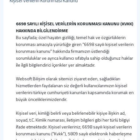
Kişisel Verilerin Korunması Kanunu
6698 SAYILI KİŞİSEL VERİLERİN KORUNMASI KANUNU (KVKK)
HAKKINDA BİLGİLENDİRME
Bu sayfada; özel hayatın gizliliği, temel hak ve özgürlüklerin
korunması amacıyla yürürlüğe giren "6698 sayılı kişisel verilerin
korunması kanunu" hakkında firmamızın üstlendiği
sorumluluklar ve ayrıca kullanıcı sıfatıyla sahip olduğunuz haklar
i̇le i̇lgili bilgilendirici i̇çerikler yer almaktadır.
Websoft Bilişim olarak sitemizi ziyaret eden, sağladıkları
hizmetlerden faydalanan siz değerli kullanıcılarımızın kişisel
verilerini türkiye cumhuriyeti kanunları kapsamında korumak en
büyük önceliklerimizdendir.
Kişisel veri, kimliği belirli veya belirlenebilir kişiye i̇lişkin ad,
soyad, t.C. Kimlik numarası, i̇letişim bilgileri gibi her türlü bilgiyi
i̇fade etmektedir. Kişisel verileriniz; 6698 sayılı kişisel verilerin
korunması kanunu ("Kvkk"), 5809 sayılı elektronik haberleşme