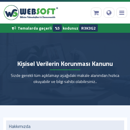
Temalarda geçerli
%5
kodunuz
R3K3G2
Anasayfa
Kişisel Verilerin Korunması Kanunu
Alan Adı Tescili
Sizde gerekli tüm açıklamayı aşağıdaki makale alanından hızlıca
Web Hosting
okuyabilir ve bilgi sahibi olabilirsiniz..
Hazır Yazılımlar
Diğer Hizmetler
Kurumsal Bilgilerimiz
Hakkımızda