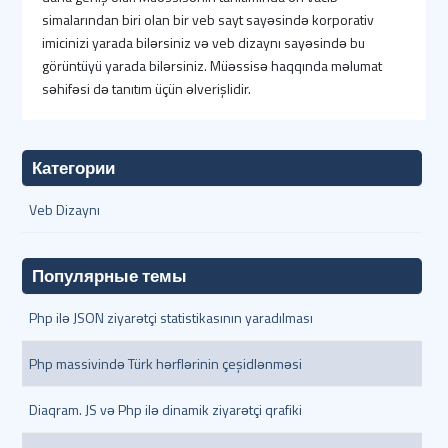
simalarından biri olan bir veb sayt sayəsində korporativ
imicinizi yarada bilərsiniz və veb dizaynı sayəsində bu
görüntüyü yarada bilərsiniz. Müəssisə haqqında məlumat
səhifəsi də tanıtım üçün əlverişlidir.
Категории
Veb Dizaynı
Популярные темы
Php ilə JSON ziyarətçi statistikasının yaradılması
Php massivində Türk hərflərinin çeşidlənməsi
Diaqram. JS və Php ilə dinamik ziyarətçi qrafiki