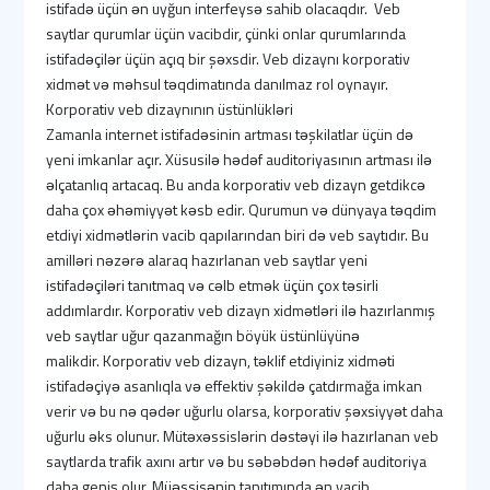
istifadə üçün ən uyğun interfeysə sahib olacaqdır. Veb
saytlar qurumlar üçün vacibdir, çünki onlar qurumlarında
istifadəçilər üçün açıq bir şəxsdir. Veb dizaynı korporativ
xidmət və məhsul təqdimatında danılmaz rol oynayır.
Korporativ veb dizaynının üstünlükləri
Zamanla internet istifadəsinin artması təşkilatlar üçün də
yeni imkanlar açır. Xüsusilə hədəf auditoriyasının artması ilə
əlçatanlıq artacaq. Bu anda korporativ veb dizayn getdikcə
daha çox əhəmiyyət kəsb edir. Qurumun və dünyaya təqdim
etdiyi xidmətlərin vacib qapılarından biri də veb saytıdır. Bu
amilləri nəzərə alaraq hazırlanan veb saytlar yeni
istifadəçiləri tanıtmaq və cəlb etmək üçün çox təsirli
addımlardır. Korporativ veb dizayn xidmətləri ilə hazırlanmış
veb saytlar uğur qazanmağın böyük üstünlüyünə
malikdir. Korporativ veb dizayn, təklif etdiyiniz xidməti
istifadəçiyə asanlıqla və effektiv şəkildə çatdırmağa imkan
verir və bu nə qədər uğurlu olarsa, korporativ şəxsiyyət daha
uğurlu əks olunur. Mütəxəssislərin dəstəyi ilə hazırlanan veb
saytlarda trafik axını artır və bu səbəbdən hədəf auditoriya
daha geniş olur. Müəssisənin tanıtımında ən vacib