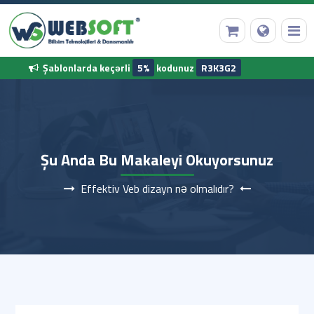
Şablonlarda keçərli
5%
kodunuz
R3K3G2
Ana Səhifə
Şu Anda Bu Makaleyi Okuyorsunuz
Domen Qeydiyyatı
Effektiv Veb dizayn nə olmalıdır?
Web Hosting
Hazır Proqram
Diğer Hizmetler
Korporativ Məlumatlarımız