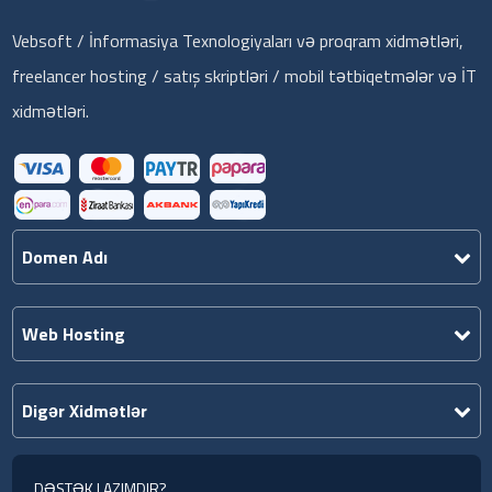
Vebsoft / İnformasiya Texnologiyaları və proqram xidmətləri,
freelancer hosting / satış skriptləri / mobil tətbiqetmələr və İT
xidmətləri.
Domen Adı
Web Hosting
Digər Xidmətlər
DƏSTƏK LAZIMDIR?