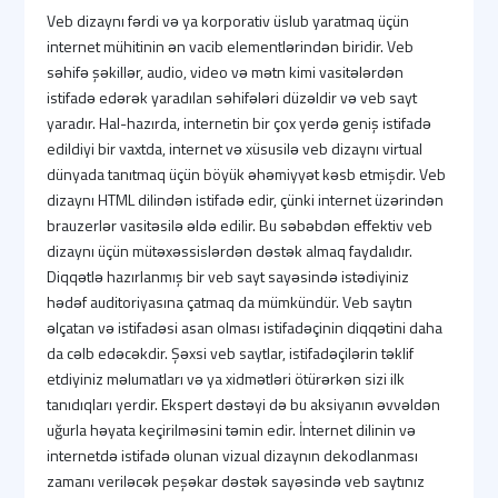
Veb dizaynı fərdi və ya korporativ üslub yaratmaq üçün
internet mühitinin ən vacib elementlərindən biridir. Veb
səhifə şəkillər, audio, video və mətn kimi vasitələrdən
istifadə edərək yaradılan səhifələri düzəldir və veb sayt
yaradır. Hal-hazırda, internetin bir çox yerdə geniş istifadə
edildiyi bir vaxtda, internet və xüsusilə veb dizaynı virtual
dünyada tanıtmaq üçün böyük əhəmiyyət kəsb etmişdir. Veb
dizaynı HTML dilindən istifadə edir, çünki internet üzərindən
brauzerlər vasitəsilə əldə edilir. Bu səbəbdən effektiv veb
dizaynı üçün mütəxəssislərdən dəstək almaq faydalıdır.
Diqqətlə hazırlanmış bir veb sayt sayəsində istədiyiniz
hədəf auditoriyasına çatmaq da mümkündür. Veb saytın
əlçatan və istifadəsi asan olması istifadəçinin diqqətini daha
da cəlb edəcəkdir. Şəxsi veb saytlar, istifadəçilərin təklif
etdiyiniz məlumatları və ya xidmətləri ötürərkən sizi ilk
tanıdıqları yerdir. Ekspert dəstəyi də bu aksiyanın əvvəldən
uğurla həyata keçirilməsini təmin edir. İnternet dilinin və
internetdə istifadə olunan vizual dizaynın dekodlanması
zamanı veriləcək peşəkar dəstək sayəsində veb saytınız