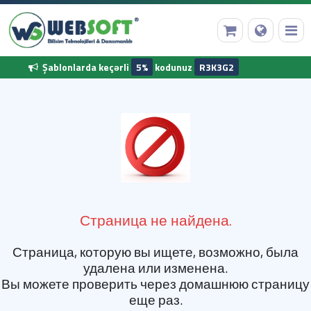
Şablonlarda keçərli
5%
kodunuz
R3K3G2
Ana Səhifə
Domen Qeydiyyatı
Web Hosting
Страница не найдена.
Hazır Proqram
Страница, которую вы ищете, возможно, была
Diğer Hizmetler
удалена или изменена.
Вы можете проверить через домашнюю страницу
еще раз.
Korporativ Məlumatlarımız