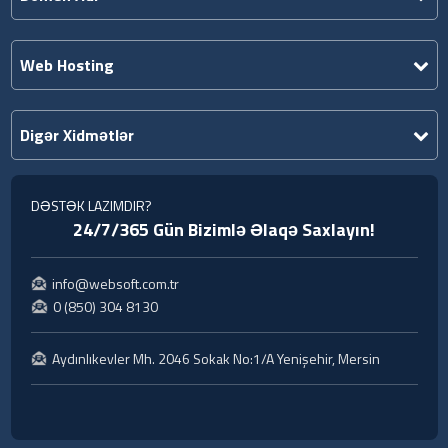
Web Hosting
Digər Xidmətlər
DƏSTƏK LAZIMDIR?
24/7/365 Gün Bizimlə Əlaqə Saxlayın!
info@websoft.com.tr
0 (850) 304 8130
Aydınlıkevler Mh. 2046 Sokak No:1/A Yenişehir, Mersin