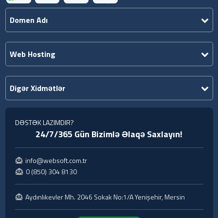
Domen Adı
Web Hosting
Digər Xidmətlər
DƏSTƏK LAZIMDIR?
24/7/365 Gün Bizimlə Əlaqə Saxlayın!
info@websoft.com.tr
0 (850) 304 8130
Aydınlıkevler Mh. 2046 Sokak No:1/A Yenişehir, Mersin