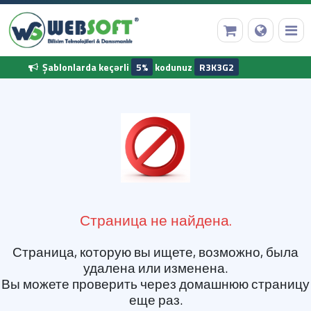
Şablonlarda keçərli
5%
kodunuz
R3K3G2
Ana Səhifə
Domen Qeydiyyatı
Web Hosting
Страница не найдена.
Hazır Proqram
Страница, которую вы ищете, возможно, была
Diğer Hizmetler
удалена или изменена.
Вы можете проверить через домашнюю страницу
еще раз.
Korporativ Məlumatlarımız