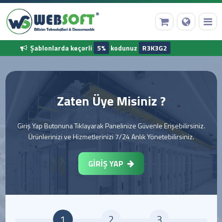
Şablonlarda keçərli
5%
kodunuz
R3K3G2
Ana Səhifə
Zaten Üye Misiniz ?
Domen Qeydiyyatı
Giriş Yap Butonuna Tıklayarak Panelinize Güvenle Erişebilirsiniz.
Ürünlerinizi ve Hizmetlerinizi 7/24 Anlık Yönetebilirsiniz.
Web Hosting
Hazır Proqram
GİRİŞ YAP
Diğer Hizmetler
Korporativ Məlumatlarımız
1
2
3