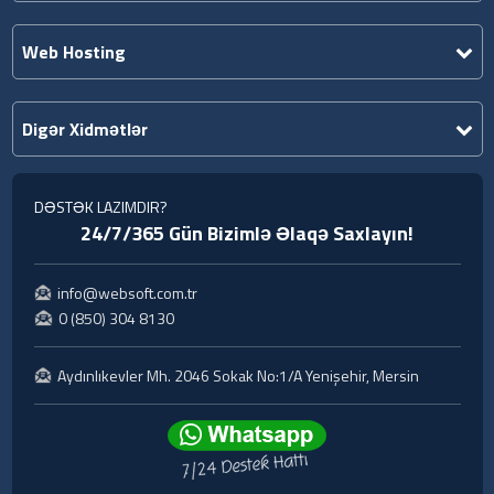
Web Hosting
Digər Xidmətlər
DƏSTƏK LAZIMDIR?
24/7/365 Gün Bizimlə Əlaqə Saxlayın!
info@websoft.com.tr
0 (850) 304 8130
Aydınlıkevler Mh. 2046 Sokak No:1/A Yenişehir, Mersin