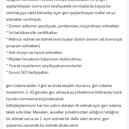
qaytarıldıqdan sonra eyni keyfiyyətdə və miqdarda başqa bir
istehlakçıya satıla bilmədiyi üçün geri qaytarılmayan mallar və ya
xidmətlər verilmişdir.
* Domen adlarının qeydiyyatı, yenilənməsi, köçürülməsi xidmətləri
* Ssl təhlükəsizlik sertifikatları
* Məhsul, xidmət və xidmət lisenziyaları (bütün domen adı lisenziyalı
proqram xidmətləri)
* Veb dizayn və layout xidmətləri
* Müştəri hesabının balansının doldurulması
* Ticarət nişanlarının qeydiyyatı prosedurları
* Xüsusi SEO tədqiqatları
geri ödəmə tələbi 3 gün ərzində təqdim olunarsa, geri ödəmə
müştərinin 3-30 gündən gec olmayaraq şirkətimizə bildirəcəyi bank
hesabı nömrəsinə köçürüləcəkdir.
İstifadəçilərimizin hər biri yalnız aldıqları ilk xidmət üçün geri ödəmə
tələb edə bilər. Məsələn, əvvəllər şirkətimizdən aldığınız/aldığınız
bir xidmət varsa və 2. eyni xidməti bir dəfə satın alsanız, geri
qaytarma zəmanəti bu xidməti əhatə etmir.