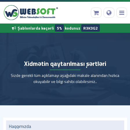
Şablonlarda keçərli
5%
kodunuz
R3K3G2
Ana Səhifə
Xidmətin qaytarılması şərtləri
Domen Qeydiyyatı
Sizde gerekli tüm açıklamayı aşağıdaki makale alanından hızlıca
Web Hosting
okuyabilir ve bilgi sahibi olabilirsiniz..
Hazır Proqram
Diğer Hizmetler
Korporativ Məlumatlarımız
Haqqımızda