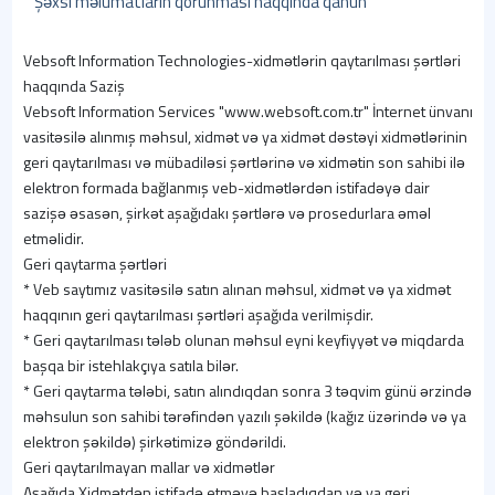
Şəxsi məlumatların qorunması haqqında qanun
Vebsoft Information Technologies-xidmətlərin qaytarılması şərtləri
haqqında Saziş
Vebsoft Information Services "www.websoft.com.tr" İnternet ünvanı
vasitəsilə alınmış məhsul, xidmət və ya xidmət dəstəyi xidmətlərinin
geri qaytarılması və mübadiləsi şərtlərinə və xidmətin son sahibi ilə
elektron formada bağlanmış veb-xidmətlərdən istifadəyə dair
sazişə əsasən, şirkət aşağıdakı şərtlərə və prosedurlara əməl
etməlidir.
Geri qaytarma şərtləri
* Veb saytımız vasitəsilə satın alınan məhsul, xidmət və ya xidmət
haqqının geri qaytarılması şərtləri aşağıda verilmişdir.
* Geri qaytarılması tələb olunan məhsul eyni keyfiyyət və miqdarda
başqa bir istehlakçıya satıla bilər.
* Geri qaytarma tələbi, satın alındıqdan sonra 3 təqvim günü ərzində
məhsulun son sahibi tərəfindən yazılı şəkildə (kağız üzərində və ya
elektron şəkildə) şirkətimizə göndərildi.
Geri qaytarılmayan mallar və xidmətlər
Aşağıda Xidmətdən istifadə etməyə başladıqdan və ya geri